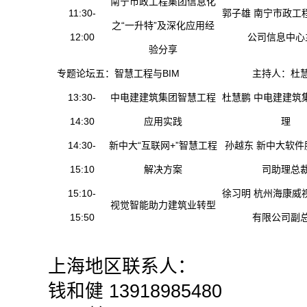
南宁市政工程集团信息化
11:30-
郭子雄 南宁市政工
之“一升特”及深化应用经
12:00
公司信息中心
验分享
专题论坛五：智慧工程与BIM
主持人：杜
13:30-
中电建建筑集团智慧工程
杜慧鹏 中电建建筑
14:30
应用实践
理
14:30-
新中大“互联网+”智慧工程
孙越东 新中大软件
15:10
解决方案
司助理总
15:10-
徐习明 杭州海康威
视觉智能助力建筑业转型
15:50
有限公司副
上海地区联系人：
钱和健 13918985480