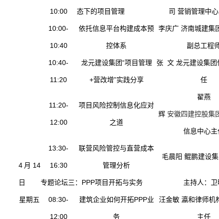
10:00
态下的项目管理
司 营销管理中
10:00-
依托信息平台构建成本预
李庆广 济南城建集
10:40
控体系
副总工程
10:40-
龙元建设集团“项目管理
张 文 龙元建设集
11:20
+营改增”实践分享
任
翟燕
11:20-
项目风险控制信息化应对
辉
安徽四建控股集
12:00
之道
信息中心主
13:30-
联营风险管控与直营成本
毛晨阳 鲲鹏建设
4月14
16:30
管理分析
日
专题论坛三：PPP项目开拓与实务
主持人：卫
星期五
08:30-
建筑企业如何开拓PPP业
汪金敏 瀛和律师机构
12:00
务
主任