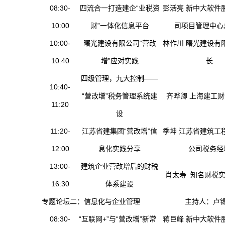
08:30-
四流合一打造建企“业税资
彭活亮 新中大软件
10:00
财”一体化信息平台
司项目管理中心
10:00-
曙光建设有限公司“营改
林作川 曙光建设有
10:40
增”应对实践
长
四级管理，九大控制——
10:40-
“营改增”税务管理系统建
齐晔卿 上海建工
11:20
设
11:20-
江苏省建集团“营改增”信
季坤 江苏省建筑工
12:00
息化实践分享
公司税务经
13:00-
建筑企业营改增后的财税
肖太寿 知名财税
16:30
体系建设
专题论坛二：信息化与企业管理
主持人：卢
08:30-
“互联网+”与“营改增”新常
蒋巨峰 新中大软件