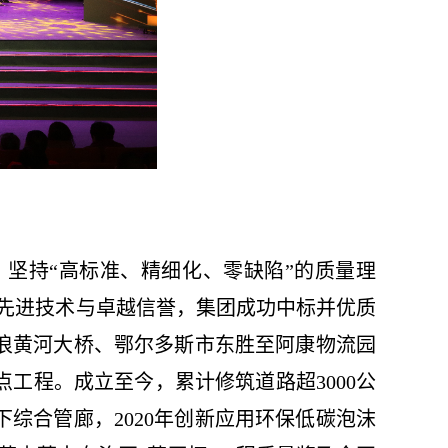
坚持“高标准、精细化、零缺陷”的质量理
、先进技术与卓越信誉，集团成功中标并优质
卜浪黄河大桥、鄂尔多斯市东胜至阿康物流园
工程。成立至今，累计修筑道路超3000公
下综合管廊，2020年创新应用环保低碳泡沫