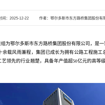
间：2025-12-22
作者：鄂尔多斯市东方路桥集团股份有
12月重组为鄂尔多斯市东方路桥集团股份有限公司，
十余载风雨兼程，集团已成长为拥有公路工程施工
艺领先的行业翘楚，具备年产值超50亿元的高等