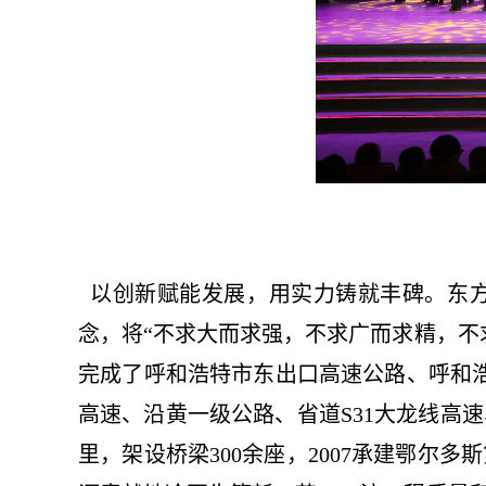
以创新赋能发展，用实力铸就丰碑。东方
念，将“不求大而求强，不求广而求精，不
完成了呼和浩特市东出口高速公路、呼和浩
高速、沿黄一级公路、省道S31大龙线高
里，架设桥梁300余座，2007承建鄂尔