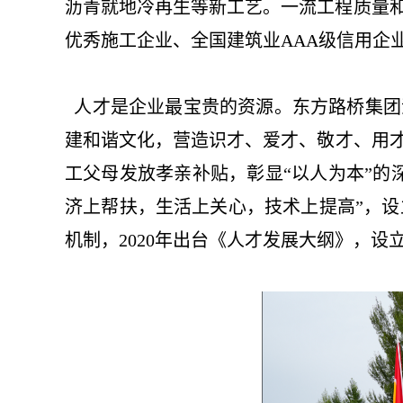
沥青就地冷再生等新工艺。一流工程质量和
优秀施工企业、全国建筑业AAA级信用企
人才是企业最宝贵的资源。东方路桥集团
建和谐文化，营造识才、爱才、敬才、用才
工父母发放孝亲补贴，彰显“以人为本”的
济上帮扶，生活上关心，技术上提高”，
机制，2020年出台《人才发展大纲》，