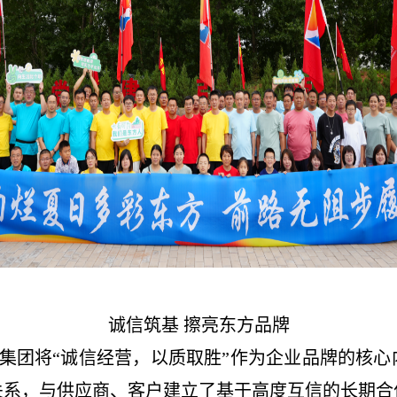
诚信筑基 擦亮东方品牌
团将“诚信经营，以质取胜”作为企业品牌的核心
关系，与供应商、客户建立了基于高度互信的长期合