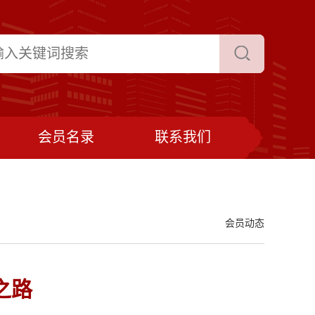
会员名录
联系我们
会员动态
之路