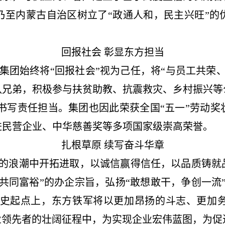
乃至内蒙古自治区树立了“政通人和，民主兴旺”的
回报社会 彰显东方担当
团始终将“回报社会”视为己任，将“与员工共荣
队兄弟，积极参与扶贫助教、抗震救灾、乡村振兴等
疆书写责任担当。集团也因此荣获全国“五一”劳动
进民营企业、中华慈善奖等多项国家级崇高荣誉。
扎根草原 续写奋斗华章
的浪潮中开拓进取，以诚信赢得信任，以品质铸就
共同富裕”的办企宗旨，弘扬“敢想敢干，争创一流
的历史起点上，东方铁军将以更加昂扬的斗志、更加
业领先者的壮阔征程中，为实现企业宏伟蓝图，为